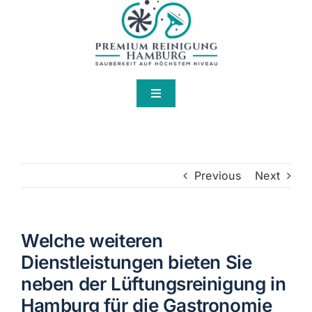
Skip
to
content
Toggle
Navigation
Home
Über Uns
Previous
Next
Services
Welche weiteren
Dienstleistungen bieten Sie
Kontakt
neben der Lüftungsreinigung in
Hamburg für die Gastronomie