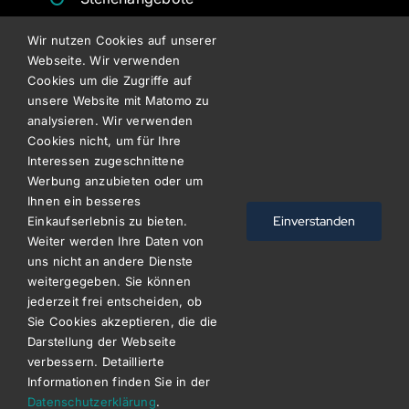
Angebote
Wir nutzen Cookies auf unserer
Webseite. Wir verwenden
Besichtigungsformulare
Cookies um die Zugriffe auf
unsere Website mit Matomo zu
RECHTLICHES
analysieren. Wir verwenden
Cookies nicht, um für Ihre
Interessen zugeschnittene
Datenschutz
Werbung anzubieten oder um
Ihnen ein besseres
Impressum
Einverstanden
Einkaufserlebnis zu bieten.
Weiter werden Ihre Daten von
AGB
uns nicht an andere Dienste
weitergegeben. Sie können
jederzeit frei entscheiden, ob
Sie Cookies akzeptieren, die die
Darstellung der Webseite
© Copyright 2026 | designed by
verbessern. Detaillierte
wirmachenwebs.de
| All Rights Reserved
Informationen finden Sie in der
Datenschutzerklärung
.