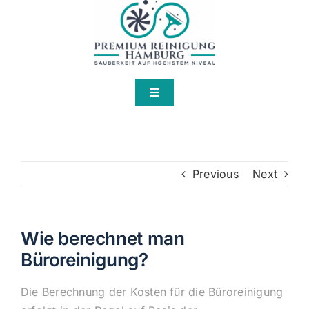
Skip
to
content
Toggle
Navigation
Home
Über Uns
Previous
Next
Services
Wie berechnet man
Büroreinigung?
Kontakt
Die Berechnung der Kosten für die Büroreinigung