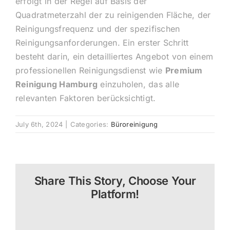
erfolgt in der Regel auf Basis der
Quadratmeterzahl der zu reinigenden Fläche, der
Reinigungsfrequenz und der spezifischen
Reinigungsanforderungen. Ein erster Schritt
besteht darin, ein detailliertes Angebot von einem
professionellen Reinigungsdienst wie
Premium
Reinigung Hamburg
einzuholen, das alle
relevanten Faktoren berücksichtigt.
July 6th, 2024
|
Categories:
Büroreinigung
Share This Story, Choose Your
Platform!
Facebook
X
Reddit
LinkedIn
WhatsApp
Tumblr
Pinterest
Vk
Email