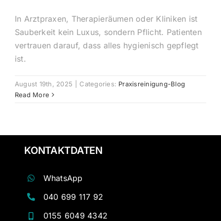
In Arztpraxen, Therapieräumen oder Kliniken ist
Sauberkeit kein Luxus, sondern Pflicht. Patienten
vertrauen darauf, dass alles hygienisch gepflegt
ist.
August 19th, 2025
|
Categories:
Praxisreinigung-Blog
Read More
KONTAKTDATEN
WhatsApp
040 699 117 92
0155 6049 4342