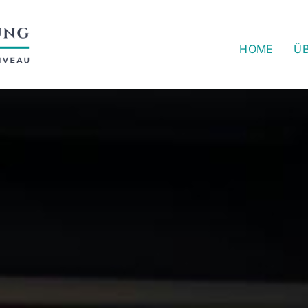
HOME
ÜB