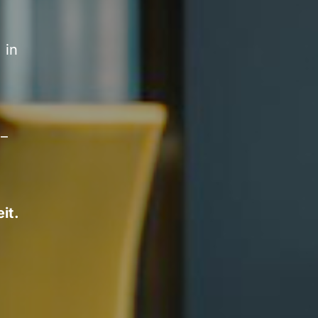
 in
 –
it.