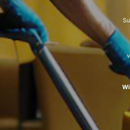
Su
v
Wi