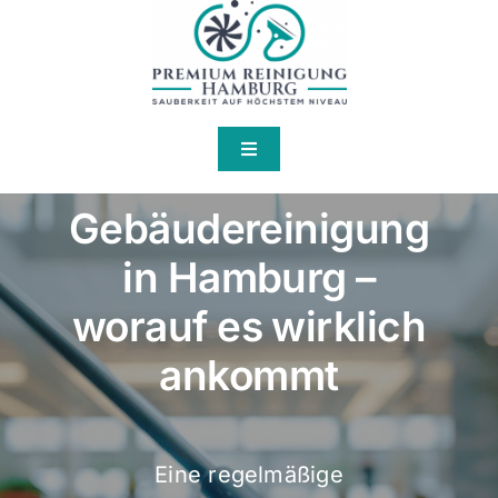
Skip
to
content
Toggle
Navigation
Home
Gebäudereinigung
in Hamburg –
Über Uns
worauf es wirklich
Services
ankommt
Kontakt
Eine regelmäßige