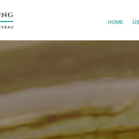
HOME
ÜB