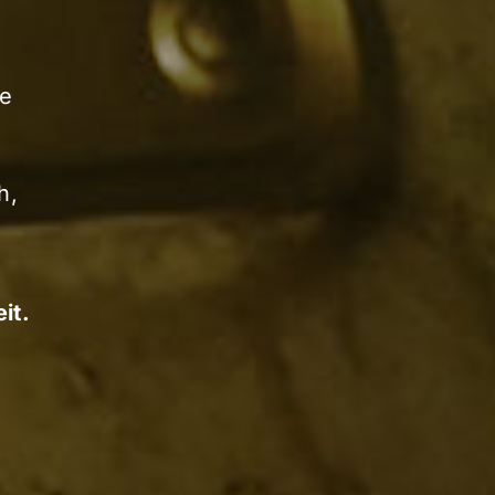
re
h,
it.