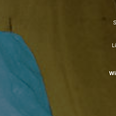
S
L
Wi