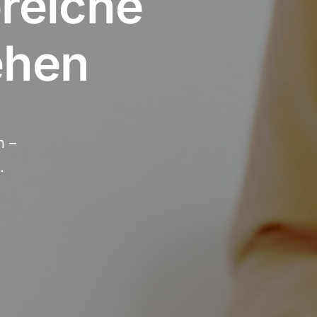
ereiche
ehen
n –
.