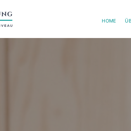
HOME
ÜB