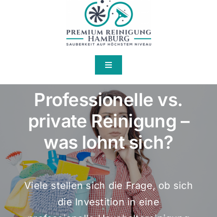
Skip
to
content
Toggle
Navigation
Home
Professionelle vs.
private Reinigung –
Über Uns
was lohnt sich?
Services
Viele stellen sich die Frage, ob sich
Kontakt
die Investition in eine